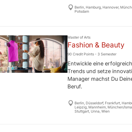
Berlin
,
Hamburg
,
Hannover
,
Münch
Potsdam
Master of Arts
Fashion & Beauty
90 Credit Points
-
3 Semester
Entwickle eine erfolgreic
Trends und setze innovati
Manager machst Du Deine
Beruf.
Berlin
,
Düsseldorf
,
Frankfurt
,
Hamb
Leipzig
,
Mannheim
,
München/Isma
Stuttgart
,
Unna
,
Wien