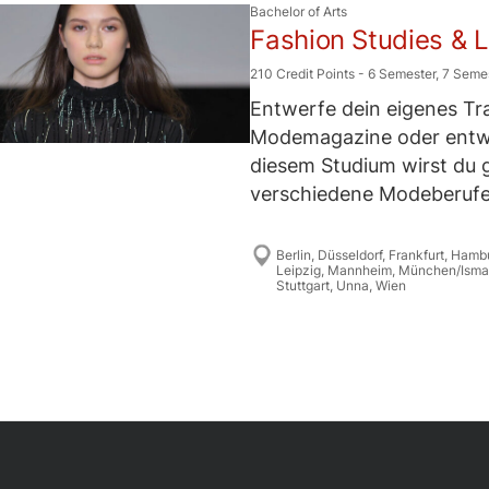
Bachelor of Arts
Fashion Studies & 
210 Credit Points
-
6 Semester
,
7 Seme
Entwerfe dein eigenes Trau
Modemagazine oder entwir
diesem Studium wirst du 
verschiedene Modeberufe 
Berlin
,
Düsseldorf
,
Frankfurt
,
Hamb
Leipzig
,
Mannheim
,
München/Isma
Stuttgart
,
Unna
,
Wien