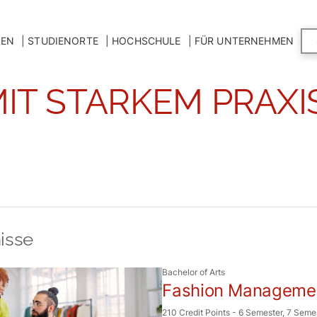
LEN
STUDIENORTE
HOCHSCHULE
FÜR UNTERNEHMEN
IT STARKEM PRAX
isse
Bachelor of Arts
Fashion Managemen
210 Credit Points
-
6 Semester
,
7 Seme