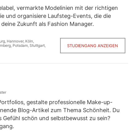
label, vermarkte Modelinien mit der richtigen
e und organisiere Laufsteg-Events, die die
t deine Zukunft als Fashion Manager.
urg
,
Hannover
,
Köln
,
rnberg
,
Potsdam
,
Stuttgart
,
STUDIENGANG ANZEIGEN
ster
tfolios, gestalte professionelle Make-up-
nnende Blog-Artikel zum Thema Schönheit. Du
 Gefühl schön und selbstbewusst zu sein?
ngang.