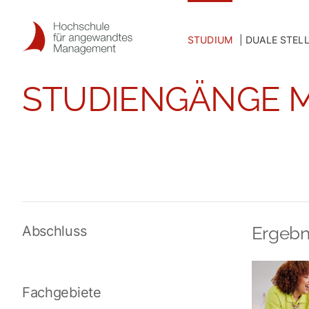
Skip
to
STUDIUM
DUALE STEL
content
STUDIENGÄNGE M
Abschluss
Ergebn
Fachgebiete