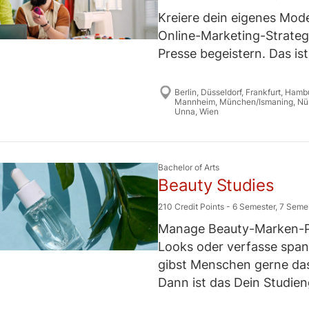
Kreiere dein eigenes Mode
Online-Marketing-Strategi
Presse begeistern. Das is
Berlin
,
Düsseldorf
,
Frankfurt
,
Hamb
Mannheim
,
München/Ismaning
,
Nü
Unna
,
Wien
Bachelor of Arts
Beauty Studies
210 Credit Points
-
6 Semester
,
7 Seme
Manage Beauty-Marken-Por
Looks oder verfasse spa
gibst Menschen gerne das
Dann ist das Dein Studie