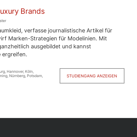
Luxury Brands
ster
mkleid, verfasse journalistische Artikel für
f Marken-Strategien für Modelinien. Mit
ganzheitlich ausgebildet und kannst
ergreifen.
urg
,
Hannover
,
Köln
,
ning
,
Nürnberg
,
Potsdam
,
STUDIENGANG ANZEIGEN