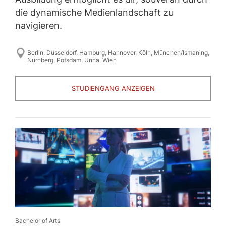
die dynamische Medienlandschaft zu
navigieren.
Berlin
,
Düsseldorf
,
Hamburg
,
Hannover
,
Köln
,
München/Ismaning
,
Nürnberg
,
Potsdam
,
Unna
,
Wien
STUDIENGANG ANZEIGEN
Bachelor of Arts