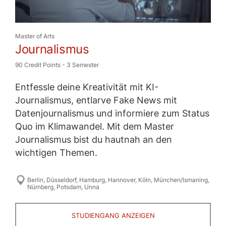
Master of Arts
Journalismus
90 Credit Points
-
3 Semester
Entfessle deine Kreativität mit KI-
Journalismus, entlarve Fake News mit
Datenjournalismus und informiere zum Status
Quo im Klimawandel. Mit dem Master
Journalismus bist du hautnah an den
wichtigen Themen.
Berlin
,
Düsseldorf
,
Hamburg
,
Hannover
,
Köln
,
München/Ismaning
,
Nürnberg
,
Potsdam
,
Unna
STUDIENGANG ANZEIGEN