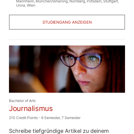
Mannheim
,
München/Ismaning
,
Nürnberg
,
Potsdam
,
Stuttgart
,
Unna
,
Wien
STUDIENGANG ANZEIGEN
Bachelor of Arts
Journalismus
210 Credit Points
-
6 Semester
,
7 Semester
Schreibe tiefgründige Artikel zu deinem