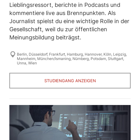
Lieblingsressort, berichte in Podcasts und
kommentiere live aus Brennpunkten. Als
Journalist spielst du eine wichtige Rolle in der
Gesellschaft, weil du zur öffentlichen
Meinungsbildung beiträgst.
Berlin
,
Düsseldorf
,
Frankfurt
,
Hamburg
,
Hannover
,
Köln
,
Leipzig
,
Mannheim
,
München/Ismaning
,
Nürnberg
,
Potsdam
,
Stuttgart
,
Unna
,
Wien
STUDIENGANG ANZEIGEN