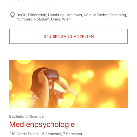
Berlin
,
Düsseldorf
,
Hamburg
,
Hannover
,
Köln
,
München/Ismaning
,
Nürnberg
,
Potsdam
,
Unna
,
Wien
STUDIENGANG ANZEIGEN
Bachelor of Science
Medienpsychologie
210 Credit Points
-
6 Semester
,
7 Semester