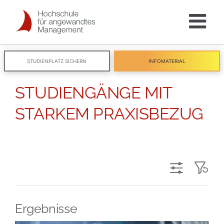
Skip
to
content
STUDIENPLATZ SICHERN
INFOMATERIAL
x
STUDIENGÄNGE MIT
STARKEM PRAXISBEZUG
Ergebnisse