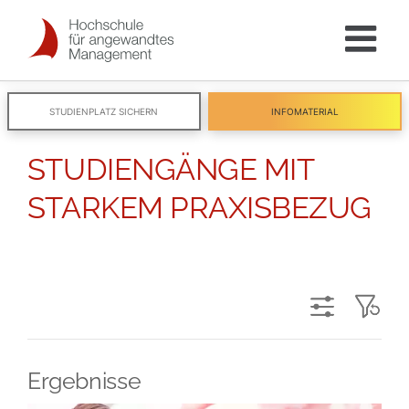
Skip
to
content
STUDIENPLATZ SICHERN
INFOMATERIAL
x
STUDIENGÄNGE MIT
STARKEM PRAXISBEZUG
Ergebnisse