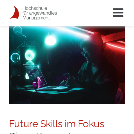
Skip
to
content
View
Larger
Image
Future Skills im Fokus: