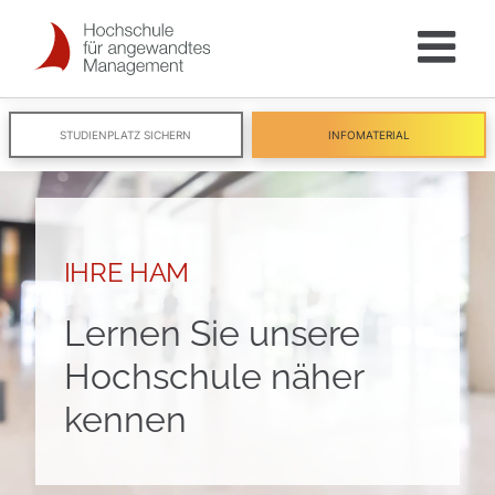
Skip
to
content
STUDIENPLATZ SICHERN
INFOMATERIAL
IHRE HAM
Lernen Sie unsere
Hochschule näher
kennen