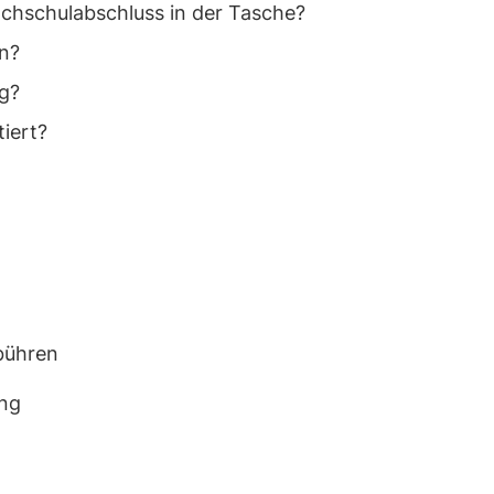
ochschulabschluss in der Tasche?
en?
ig?
iert?
bühren
ung