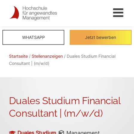
Skip
to
content
WHATSAPP
Jetzt bewerben
Startseite
/
Stellenanzeigen
/ Duales Studium Financial
Consultant | (m/w/d)
Duales Studium Financial
Consultant | (m/w/d)
Duales Studium
Management