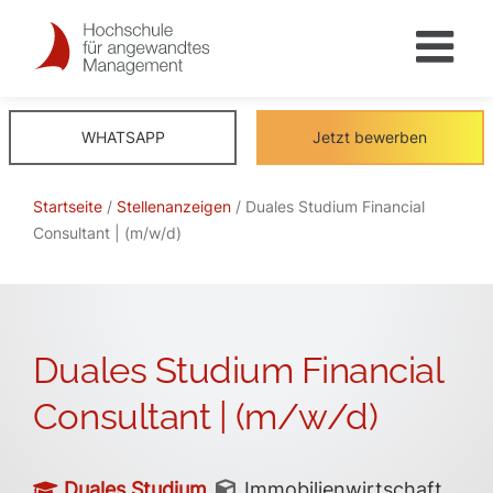
Skip
to
content
WHATSAPP
Jetzt bewerben
Startseite
/
Stellenanzeigen
/ Duales Studium Financial
Consultant | (m/w/d)
Duales Studium Financial
Consultant | (m/w/d)
Duales Studium
Immobilienwirtschaft