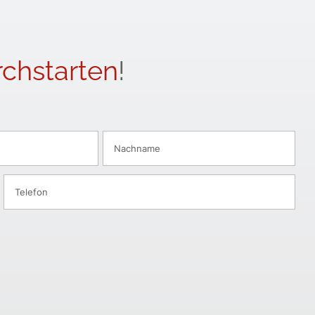
chstarten
!