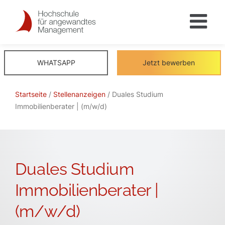
Skip
to
content
WHATSAPP
Jetzt bewerben
Startseite
/
Stellenanzeigen
/ Duales Studium
Immobilienberater | (m/w/d)
Duales Studium
Immobilienberater |
(m/w/d)