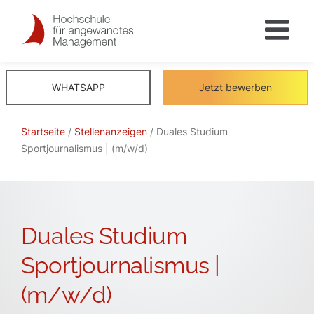
Skip
to
content
WHATSAPP
Jetzt bewerben
Startseite
/
Stellenanzeigen
/ Duales Studium
Sportjournalismus | (m/w/d)
Duales Studium
Sportjournalismus |
(m/w/d)