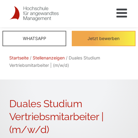
Skip
to
content
WHATSAPP
Jetzt bewerben
Startseite
/
Stellenanzeigen
/ Duales Studium
Vertriebsmitarbeiter | (m/w/d)
Duales Studium
Vertriebsmitarbeiter |
(m/w/d)