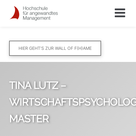
Skip
to
content
HIER GEHT’S ZUR WALL OF F(H)AME
TINA LUTZ –
WIRTSCHAFTSPSYCHOLOG
MASTER