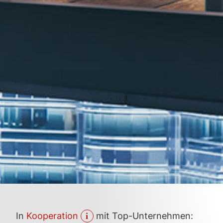
In
Koop­eration
mit Top-Unter­nehmen: