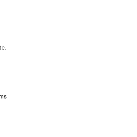
te.
ums