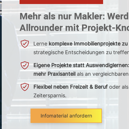
Mehr als nur Makler: Wer
Allrounder mit Projekt-K
Lerne
komplexe Immobilien­projekte z
strategische Entscheidungen zu treffe
Eigene Projekte statt Auswendig­lernen
mehr Praxisanteil
als an vergleichbare
Flexibel neben Freizeit & Beruf
oder al
Zeitersparnis.
Infomaterial anfordern