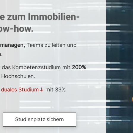
de zum Immobilien-
now-how.
u managen,
Teams zu leiten und
n.
:
das Kompetenz­studium mit
200%
n Hochschulen.
s
duales Studium↓
mit 33%
Studienplatz sichern