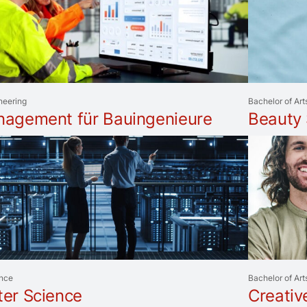
neering
Bachelor of Art
agement für Bauingenieure
Beauty 
ence
Bachelor of Art
er Science
Creativ