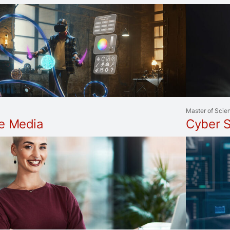
Master of Scie
ve Media
Cyber S