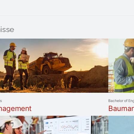
isse
ts
Bachelor of En
nagement
Bauma