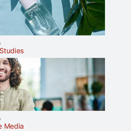
s
Studies
s
e Media