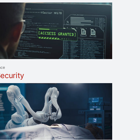
nce
ecurity