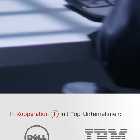
In
Koop­eration
mit Top-Unter­nehmen: