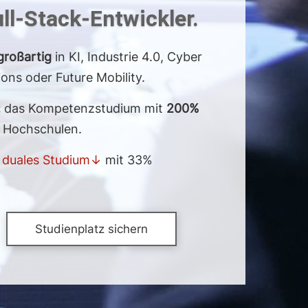
l-Stack-Entwickler.
großartig
in KI, Industrie 4.0, Cyber
ions oder Future Mobility.
:
das Kompetenz­studium mit
200%
n Hochschulen.
s
duales Studium↓
mit 33%
Studienplatz sichern