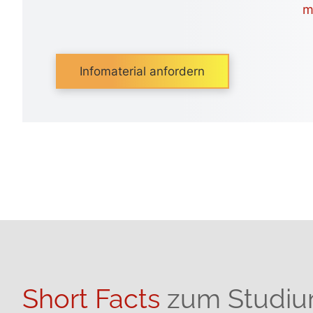
m
Infomaterial anfordern
Short Facts
zum Studi