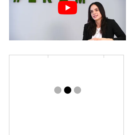
Katharina Müller
Julia Wirth
Stabsstellenleitung
Recruiterin bei