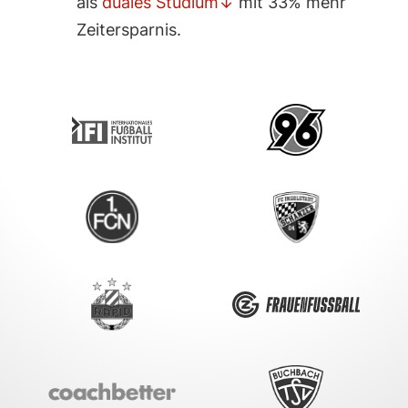
als
duales Studium↓
mit 33% mehr
Zeiter­sparnis.