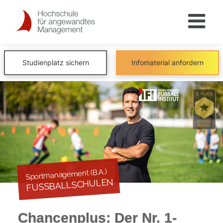
Skip
to
content
Studienplatz sichern
Infomaterial anfordern
Sportmanagement (B.A.)
FUSSBALLSCHULEN
Chancenplus: Der Nr. 1-