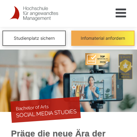
Skip
to
content
Studienplatz sichern
Infomaterial anfordern
Bachelor of Arts
SOCIAL MEDIA STUDIES
Präge die neue Ära der